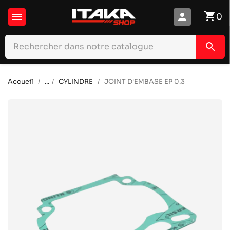
shopping_cart

person
0
search
Accueil
...
CYLINDRE
JOINT D'EMBASE EP 0.3