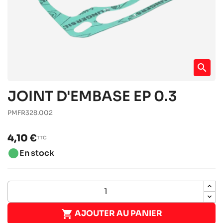
search
JOINT D'EMBASE EP 0.3
PMFR328.002
4,10 €
TTC
brightness_1
En stock

AJOUTER AU PANIER