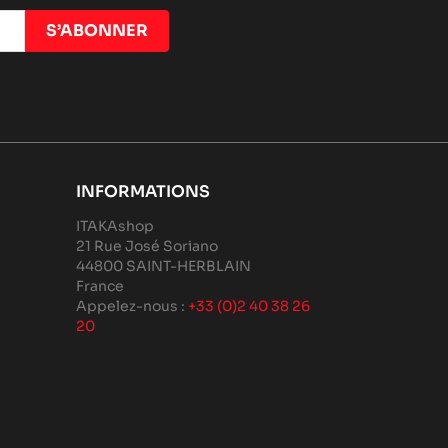
INFORMATIONS
ITAKAshop
21 Rue José Soriano
44800 SAINT-HERBLAIN
France
Appelez-nous :
+33 (0)2 40 38 26
20