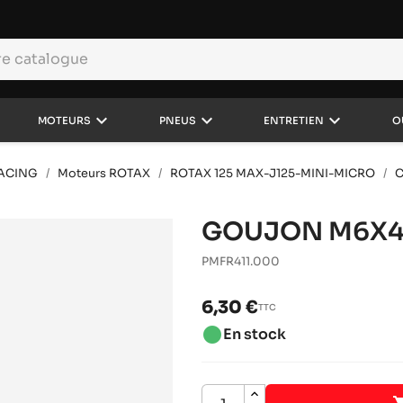
keyboard_arrow_down
keyboard_arrow_down
keyboard_arrow_down
MOTEURS
PNEUS
ENTRETIEN
O
RACING
Moteurs ROTAX
ROTAX 125 MAX-J125-MINI-MICRO
C
GOUJON M6X4
PMFR411.000
6,30 €
TTC
brightness_1
En stock