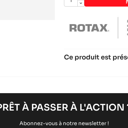
Ce produit est prés
ROTAX 125 MAX DD2
Moteurs ROTAX
Moteurs RACING
chevron_right
ROTAX 125 MAX-J125-MIN
Moteurs ROTAX
Moteurs RACING
chevron_right
PRÊT À PASSER À L'ACTION 
Abonnez-vous à notre newsletter !