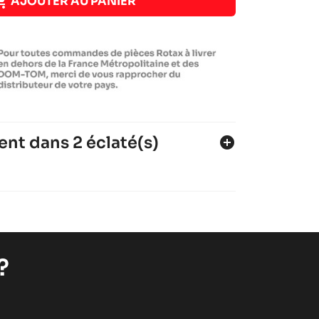

AJOUTER AU PANIER
ent dans 2 éclaté(s)
add_circle
I-MICRO
?