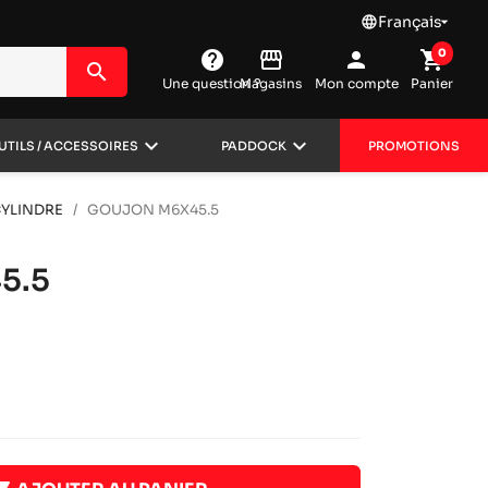
Français
language

0
help
storefront
person
shopping_cart
search
Une question ?
Magasins
Mon compte
Panier
keyboard_arrow_down
keyboard_arrow_down
UTILS / ACCESSOIRES
PADDOCK
PROMOTIONS
YLINDRE
GOUJON M6X45.5
5.5