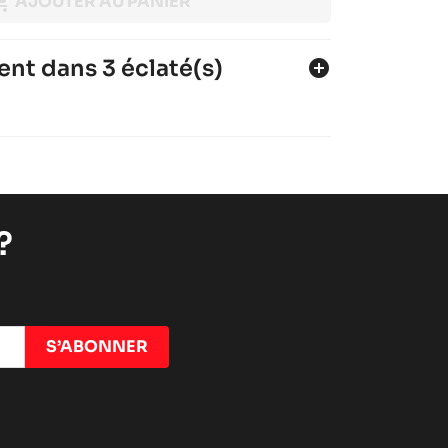

AJOUTER AU PANIER
ent dans 3 éclaté(s)
add_circle
7
4
1
?