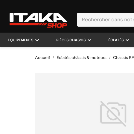
keyboard_arrow_down
keyboard_arrow_down
keyboard_arrow_down
ÉQUIPEMENTS
PIÈCES CHASSIS
ÉCLATÉS
Accueil
Éclatés châssis & moteurs
Châssis R