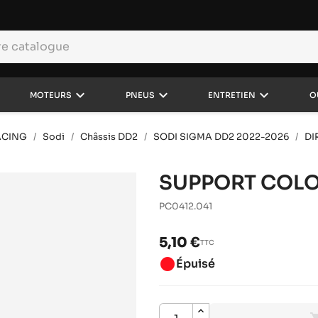
keyboard_arrow_down
keyboard_arrow_down
keyboard_arrow_down
MOTEURS
PNEUS
ENTRETIEN
O
ACING
Sodi
Châssis DD2
SODI SIGMA DD2 2022-2026
DI
SUPPORT COLO
PC0412.041
5,10 €
TTC
brightness_1
Épuisé