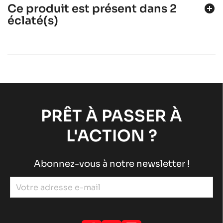
Ce produit est présent dans 2
add_circle
éclaté(s)
ROTAX 125 DD2 EVO
Moteurs ROTAX
Moteurs RACING
chevron_right
ROTAX 125 MAX-JUNIOR-NANO EVO
Moteurs ROTAX
Moteurs RACING
chevron_right
PRÊT À PASSER À
L'ACTION ?
Abonnez-vous à notre newsletter !