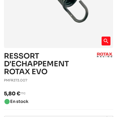
search
RESSORT
D'ECHAPPEMENT
ROTAX EVO
PMFR373.007
5,80 €
TTC
brightness_1
En stock