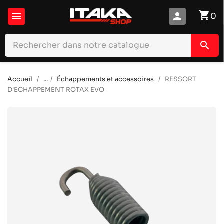
shopping_cart

person
0
search
Accueil
...
Échappements et accessoires
RESSORT
D'ECHAPPEMENT ROTAX EVO