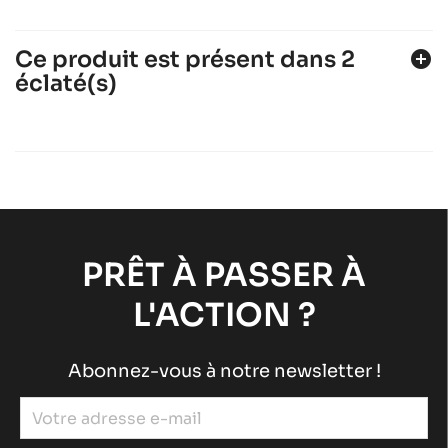
Ce produit est présent dans 2
add_circle
éclaté(s)
ROTAX 125 DD2 EVO
Moteurs ROTAX
Moteurs RACING
chevron_right
ROTAX 125 MAX DD2
Moteurs ROTAX
Moteurs RACING
chevron_right
PRÊT À PASSER À
L'ACTION ?
Abonnez-vous à notre newsletter !