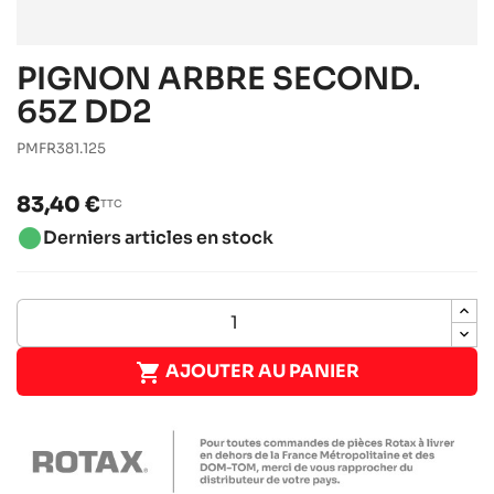
PIGNON ARBRE SECOND.
65Z DD2
PMFR381.125
83,40 €
TTC
brightness_1
Derniers articles en stock

AJOUTER AU PANIER