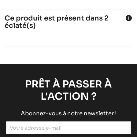
Ce produit est présent dans 2
add_circle
éclaté(s)
ROTAX 125 DD2 EVO
Moteurs ROTAX
Moteurs RACING
chevron_right
ROTAX 125 MAX DD2
Moteurs ROTAX
Moteurs RACING
chevron_right
PRÊT À PASSER À
L'ACTION ?
Abonnez-vous à notre newsletter !