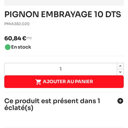
PIGNON EMBRAYAGE 10 DTS
PMIA382.020
60,84 €
TTC
brightness_1
En stock

AJOUTER AU PANIER
Ce produit est présent dans 1
add_circle
éclaté(s)
IAME X30
Moteurs IAME
Moteurs RACING
chevron_right