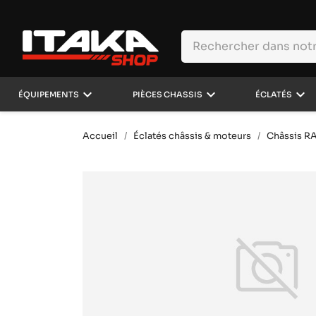
keyboard_arrow_down
keyboard_arrow_down
keyboard_arrow_down
ÉQUIPEMENTS
PIÈCES CHASSIS
ÉCLATÉS
Accueil
Éclatés châssis & moteurs
Châssis R