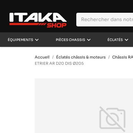
keyboard_arrow_down
keyboard_arrow_down
keyboard_arrow_down
ÉQUIPEMENTS
PIÈCES CHASSIS
ÉCLATÉS
Accueil
Éclatés châssis & moteurs
Châssis R
ETRIER AR D20 DIS Ø205