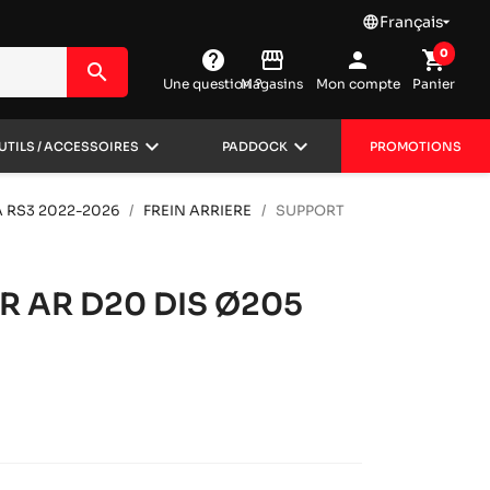
Français
language

0
help
storefront
person
shopping_cart
search
Une question ?
Magasins
Mon compte
Panier
keyboard_arrow_down
keyboard_arrow_down
UTILS / ACCESSOIRES
PADDOCK
PROMOTIONS
 RS3 2022-2026
FREIN ARRIERE
SUPPORT
R AR D20 DIS Ø205