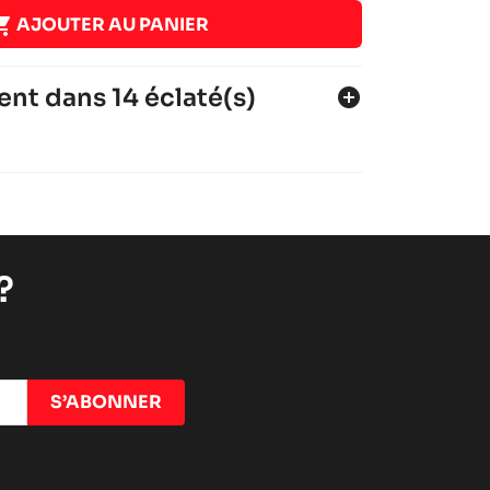

AJOUTER AU PANIER
ent dans 14 éclaté(s)
add_circle
1
7
?
1