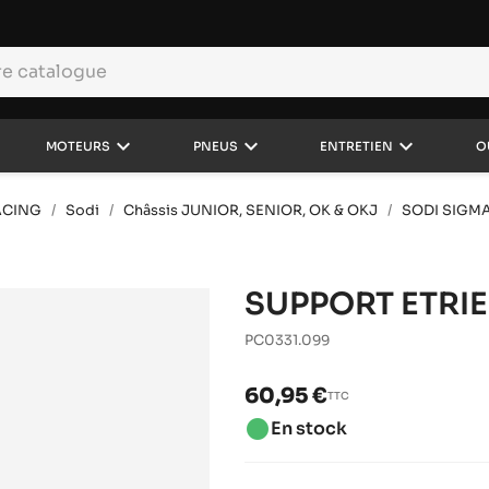
keyboard_arrow_down
keyboard_arrow_down
keyboard_arrow_down
MOTEURS
PNEUS
ENTRETIEN
O
ACING
Sodi
Châssis JUNIOR, SENIOR, OK & OKJ
SODI SIGMA
SUPPORT ETRIE
PC0331.099
60,95 €
TTC
brightness_1
En stock