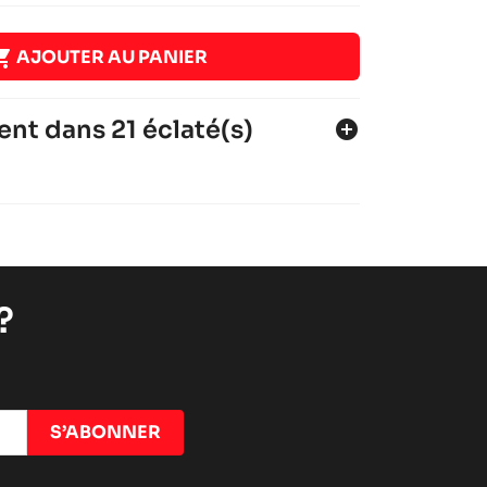

AJOUTER AU PANIER
ent dans 21 éclaté(s)
add_circle
7
?
1