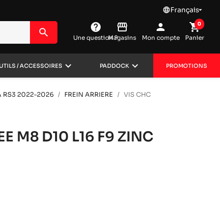
Français
language

0
help
storefront
person
shopping_cart
search
Une question ?
Magasins
Mon compte
Panier
keyboard_arrow_down
keyboard_arrow_down
UTILS / ACCESSOIRES
PADDOCK
PROMOTIONS
 RS3 2022-2026
FREIN ARRIERE
VIS CHC
E M8 D10 L16 F9 ZINC