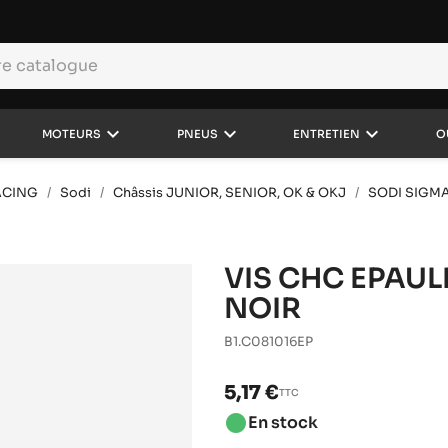
keyboard_arrow_down
keyboard_arrow_down
keyboard_arrow_down
MOTEURS
PNEUS
ENTRETIEN
O
ACING
Sodi
Châssis JUNIOR, SENIOR, OK & OKJ
SODI SIGMA
VIS CHC EPAULE
NOIR
B1.C081016EP
5,17 €
TTC
brightness_1
En stock