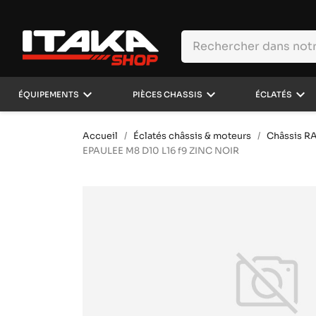
keyboard_arrow_down
keyboard_arrow_down
keyboard_arrow_down
ÉQUIPEMENTS
PIÈCES CHASSIS
ÉCLATÉS
Accueil
Éclatés châssis & moteurs
Châssis R
EPAULEE M8 D10 L16 f9 ZINC NOIR