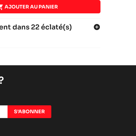

AJOUTER AU PANIER
ent dans 22 éclaté(s)
add_circle
1
26
?
1
7