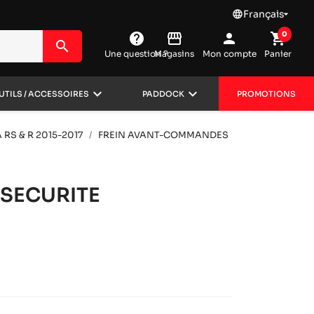
Français
language

0
help
storefront
person
shopping_cart
search
Une question ?
Magasins
Mon compte
Panier
keyboard_arrow_down
keyboard_arrow_down
UTILS / ACCESSOIRES
PADDOCK
PROMOTIONS
 RS & R 2015-2017
FREIN AVANT-COMMANDES
 SECURITE