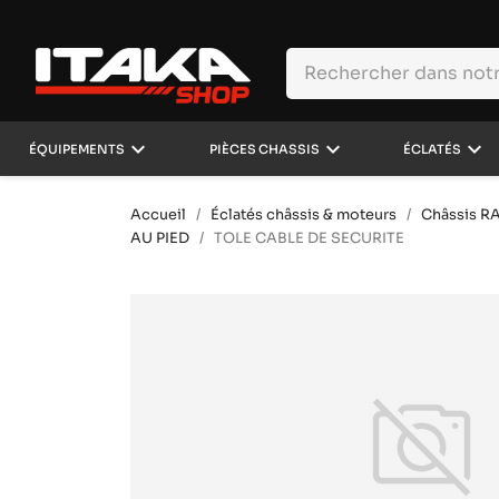
keyboard_arrow_down
keyboard_arrow_down
keyboard_arrow_down
ÉQUIPEMENTS
PIÈCES CHASSIS
ÉCLATÉS
Accueil
Éclatés châssis & moteurs
Châssis R
AU PIED
TOLE CABLE DE SECURITE