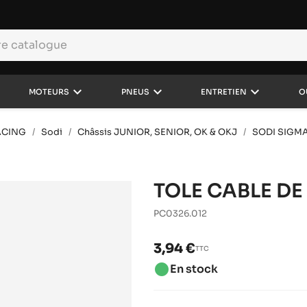
keyboard_arrow_down
keyboard_arrow_down
keyboard_arrow_down
MOTEURS
PNEUS
ENTRETIEN
O
ACING
Sodi
Châssis JUNIOR, SENIOR, OK & OKJ
SODI SIGMA
TOLE CABLE DE
PC0326.012
3,94 €
TTC
brightness_1
En stock