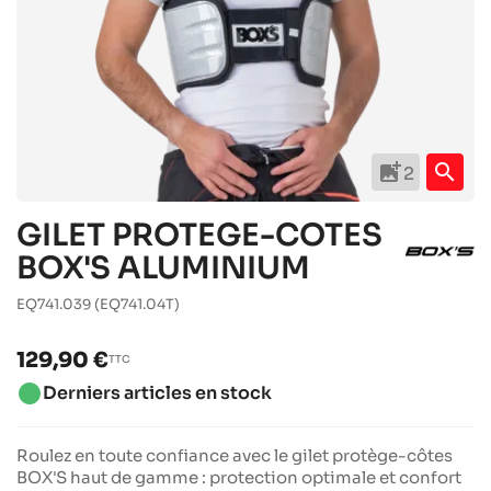
add_photo_alternate
search
2
GILET PROTEGE-COTES
BOX'S ALUMINIUM
EQ741.039
(EQ741.04T)
129,90 €
TTC
brightness_1
Derniers articles en stock
Roulez en toute confiance avec le gilet protège-côtes
BOX'S haut de gamme : protection optimale et confort