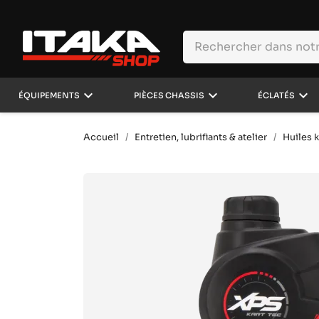
keyboard_arrow_down
keyboard_arrow_down
keyboard_arrow_down
ÉQUIPEMENTS
PIÈCES CHASSIS
ÉCLATÉS
Accueil
Entretien, lubrifiants & atelier
Huiles k