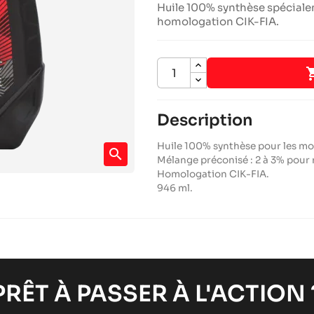
Huile 100% synthèse spéciale
homologation CIK-FIA.
Description
Huile 100% synthèse pour les m
search
Mélange préconisé : 2 à 3% pour
Homologation CIK-FIA.
946 ml.
PRÊT À PASSER À L'ACTION 