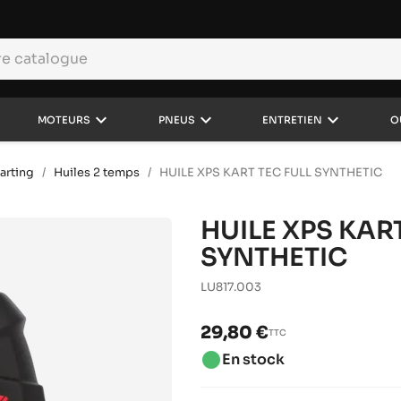
keyboard_arrow_down
keyboard_arrow_down
keyboard_arrow_down
MOTEURS
PNEUS
ENTRETIEN
O
arting
Huiles 2 temps
HUILE XPS KART TEC FULL SYNTHETIC
HUILE XPS KART
SYNTHETIC
LU817.003
29,80 €
TTC
brightness_1
En stock