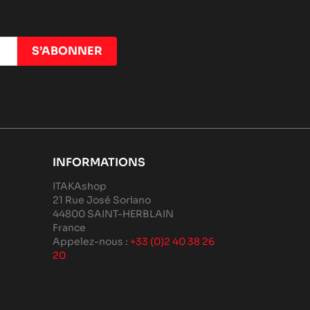
INFORMATIONS
ITAKAshop
21 Rue José Soriano
44800 SAINT-HERBLAIN
France
Appelez-nous :
+33 (0)2 40 38 26
20