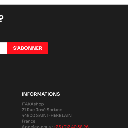
?
INFORMATIONS
ITAKAshop
21 Rue José Soriano
44800 SAINT-HERBLAIN
France
Appelez-nous :
+33 (0)2 40 38 26