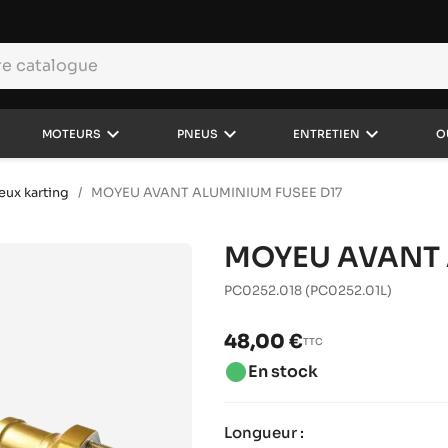
keyboard_arrow_down
keyboard_arrow_down
keyboard_arrow_down
MOTEURS
PNEUS
ENTRETIEN
O
ux karting
MOYEU AVANT ALUMINIUM FUSEE D17
MOYEU AVANT 
PC0252.018
(PC0252.01L)
48,00 €
TTC
brightness_1
En stock
Longueur :