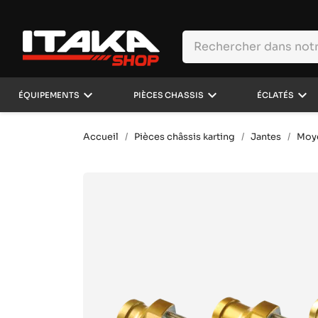
keyboard_arrow_down
keyboard_arrow_down
keyboard_arrow_down
ÉQUIPEMENTS
PIÈCES CHASSIS
ÉCLATÉS
Accueil
Pièces châssis karting
Jantes
Moye