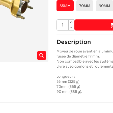
55MM
70MM
90MM
Description
Moyeu de roue avant en aluminium
search
fusée de diamètre 17 mm.
Non compatible avec les système
Livré avec goujons et roulements
Longueur :
55mm (325 g)
70mm (365 g)
90 mm (385 g).