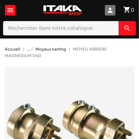
shopping_cart

person
0
search
Accueil
...
Moyeux karting
MOYEU ARRIERE
MAGNESIUM D40