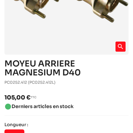
search
MOYEU ARRIERE
MAGNESIUM D40
PC0252.412
(PC0252.412L)
105,00 €
TTC
brightness_1
Derniers articles en stock
Longueur :