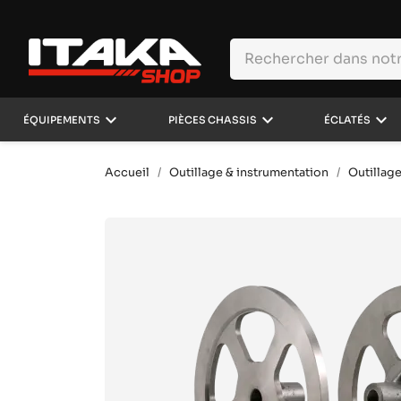
keyboard_arrow_down
keyboard_arrow_down
keyboard_arrow_down
ÉQUIPEMENTS
PIÈCES CHASSIS
ÉCLATÉS
Accueil
Outillage & instrumentation
Outillage