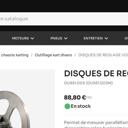
keyboard_arrow_down
keyboard_arrow_down
keyboard_arrow_down
MOTEURS
PNEUS
ENTRETIEN
O
 chassis karting
Outillage kart divers
DISQUES DE REGLAGE VO
DISQUES DE R
OU931.003
(OU931.003M)
88,80 €
TTC
brightness_1
En stock
Permet de mesurer parallélism