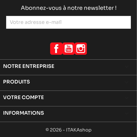
Abonnez-vous à notre newsletter !
Facebook
YouTube
Instagram
NOTRE ENTREPRISE

PRODUITS

VOTRE COMPTE

INFORMATIONS
keyboard_arrow_down
© 2026 - ITAKAshop