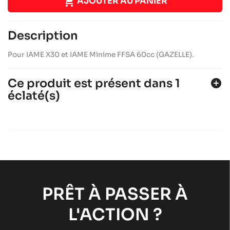

AJOUTER AU PANIER
Description
Pour IAME X30 et IAME Minime FFSA 60cc (GAZELLE).
Ce produit est présent dans 1
add_circle
éclaté(s)
IAME MINIME FFSA GAZELLE 60CC
Moteurs IAME
Moteurs RACING
chevron_right
PRÊT À PASSER À
L'ACTION ?