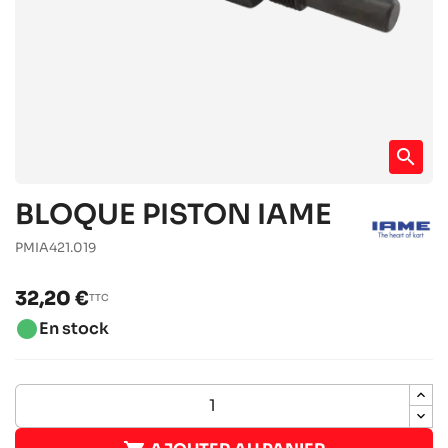
search
BLOQUE PISTON IAME
PMIA421.019
32,20 €
TTC
brightness_1
En stock