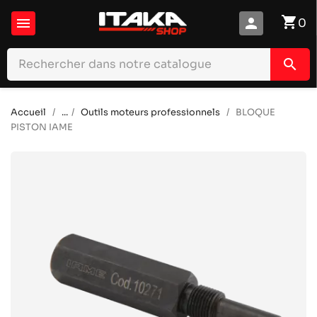
shopping_cart

person
0
search
Accueil
...
Outils moteurs professionnels
BLOQUE
PISTON IAME