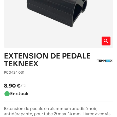
search
EXTENSION DE PEDALE
TEKNEEX
PC0424.031
8,90 €
TTC
brightness_1
En stock
Extension de pédale en aluminium anodisé noir,
antidérapante, pour tube Ø max. 14 mm. Livrée avec vis