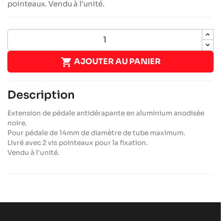
pointeaux. Vendu à l'unité.

AJOUTER AU PANIER
Description
Extension de pédale antidérapante en aluminium anodisée
noire.
Pour pédale de 14mm de diamètre de tube maximum.
Livré avec 2 vis pointeaux pour la fixation.
Vendu à l'unité.