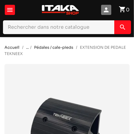
shopping_cart

person
0
search
Accueil
...
Pédales / cale-pieds
EXTENSION DE PEDALE
TEKNEEX