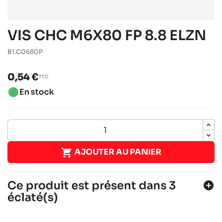
VIS CHC M6X80 FP 8.8 ELZN
B1.C0680P
0,54 €
TTC
brightness_1
En stock

AJOUTER AU PANIER
Ce produit est présent dans 3
add_circle
éclaté(s)
SODI SIGMA DD2 2022-2026