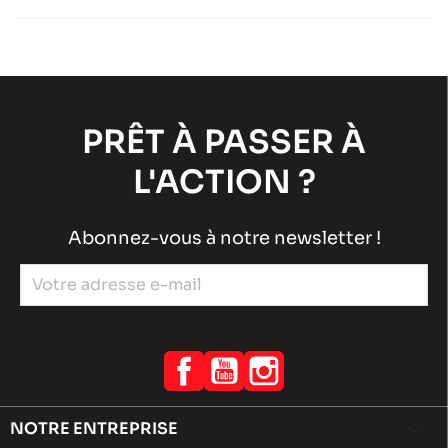
Châssis DD2
Sodi
chevron_right
SODI SIGMA DD2 2022-2026
Châssis DD2
Sodi
chevron_right
SODI SIGMA DD2 2022-2026
Châssis DD2
Sodi
chevron_right
PRÊT À PASSER À
L'ACTION ?
Abonnez-vous à notre newsletter !
Facebook
YouTube
Instagram
NOTRE ENTREPRISE
