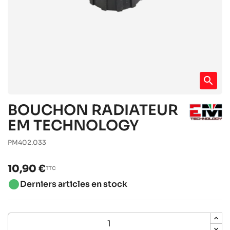
search
BOUCHON RADIATEUR
EM TECHNOLOGY
PM402.033
10,90 €
TTC
brightness_1
Derniers articles en stock