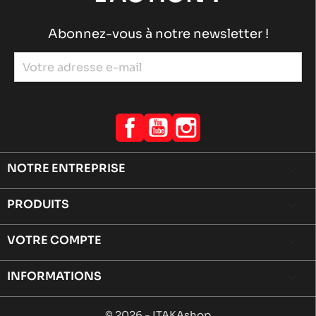
Abonnez-vous à notre newsletter !
Facebook
YouTube
Instagram
NOTRE ENTREPRISE

PRODUITS

VOTRE COMPTE

INFORMATIONS
keyboard_arrow_down
© 2026 - ITAKAshop