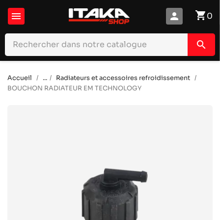
shopping_cart

person
0
search
Accueil
...
Radiateurs et accessoires refroidissement
BOUCHON RADIATEUR EM TECHNOLOGY