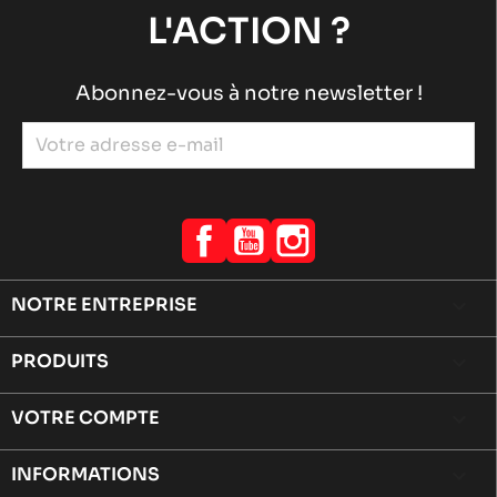
L'ACTION ?
Abonnez-vous à notre newsletter !
Facebook
YouTube
Instagram
NOTRE ENTREPRISE

PRODUITS

VOTRE COMPTE

INFORMATIONS
keyboard_arrow_down