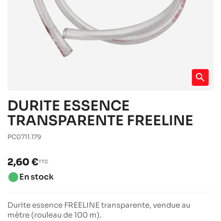
search
DURITE ESSENCE
TRANSPARENTE FREELINE
PC0711.179
2,60 €
TTC
brightness_1
En stock
Durite essence FREELINE transparente, vendue au
mètre (rouleau de 100 m).