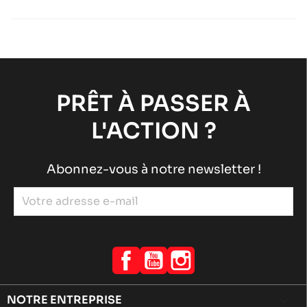
Châssis DD2
Sodi
chevron_right
PRÊT À PASSER À
L'ACTION ?
Abonnez-vous à notre newsletter !
Facebook
YouTube
Instagram
NOTRE ENTREPRISE
