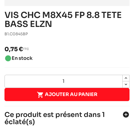
VIS CHC M8X45 FP 8.8 TETE
BASS ELZN
B1.C0845BP
0,75 €
TTC
brightness_1
En stock

AJOUTER AU PANIER
Ce produit est présent dans 1
add_circle
éclaté(s)
SODI SIGMA DD2 2012-2014