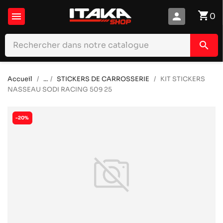
shopping_cart

person
0
search
Accueil
...
STICKERS DE CARROSSERIE
KIT STICKERS
NASSEAU SODI RACING 509 25
-20%