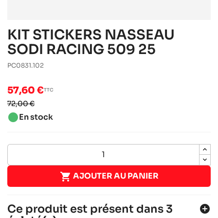
KIT STICKERS NASSEAU
SODI RACING 509 25
PC0831.102
57,60 €
TTC
72,00 €
brightness_1
En stock

AJOUTER AU PANIER
Ce produit est présent dans 3
add_circle