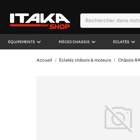
keyboard_arrow_down
keyboard_arrow_down
keyboard_arrow_down
ÉQUIPEMENTS
PIÈCES CHASSIS
ÉCLATÉS
Accueil
Éclatés châssis & moteurs
Châssis R