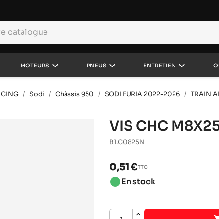
keyboard_arrow_down
keyboard_arrow_down
keyboard_arrow_down
MOTEURS
PNEUS
ENTRETIEN
O
ACING
Sodi
Châssis 950
SODI FURIA 2022-2026
TRAIN A
VIS CHC M8X25 
B1.C0825N
0,51 €
TTC
brightness_1
En stock