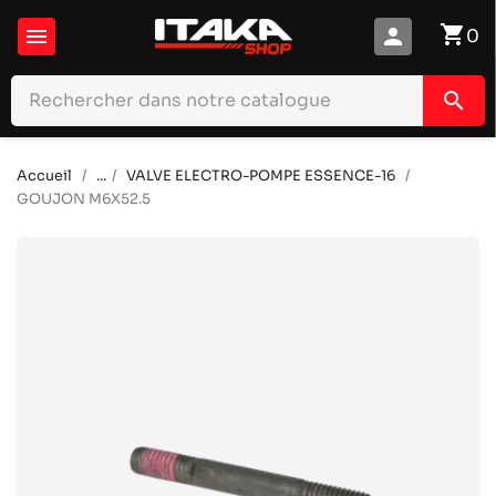
shopping_cart

person
0
search
Accueil
...
VALVE ELECTRO-POMPE ESSENCE-16
GOUJON M6X52.5