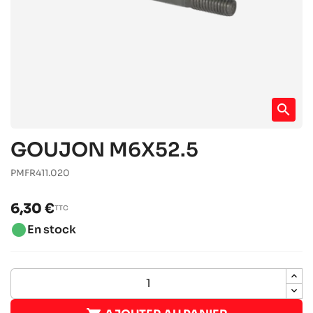
search
GOUJON M6X52.5
PMFR411.020
6,30 €
TTC
brightness_1
En stock