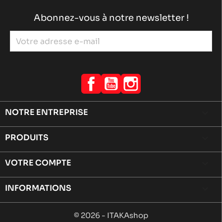
Abonnez-vous à notre newsletter !
Facebook
YouTube
Instagram
NOTRE ENTREPRISE

PRODUITS

VOTRE COMPTE

INFORMATIONS
keyboard_arrow_down
© 2026 - ITAKAshop