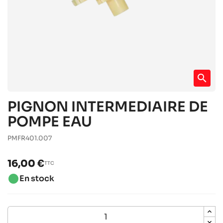
search
PIGNON INTERMEDIAIRE DE
POMPE EAU
PMFR401.007
16,00 €
TTC
brightness_1
En stock