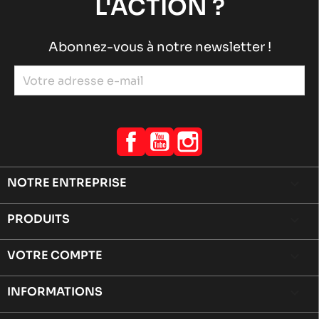
L'ACTION ?
Abonnez-vous à notre newsletter !
Facebook
YouTube
Instagram
NOTRE ENTREPRISE

PRODUITS

VOTRE COMPTE

INFORMATIONS
keyboard_arrow_down