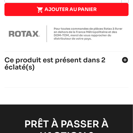

AJOUTER AU PANIER
Ce produit est présent dans 2
add_circle
éclaté(s)
ROTAX 125 MAX-JUNIOR-NANO EVO
Moteurs ROTAX
Moteurs RACING
chevron_right
ROTAX 125 MAX-J125-MINI-MICRO
Moteurs ROTAX
Moteurs RACING
chevron_right
PRÊT À PASSER À