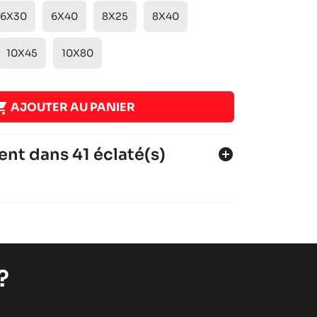
6X30
6X40
8X25
8X40
10X45
10X80

AJOUTER AU PANIER
ent dans 41 éclaté(s)
add_circle
4
4
?