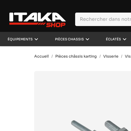
keyboard_arrow_down
keyboard_arrow_down
keyboard_arrow_down
ÉQUIPEMENTS
PIÈCES CHASSIS
ÉCLATÉS
Accueil
Pièces châssis karting
Visserie
Vis