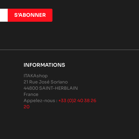
017
INFORMATIONS
ITAKAshop
21 Rue José Soriano
44800 SAINT-HERBLAIN
France
017
Appelez-nous :
+33 (0)2 40 38 26
20
26