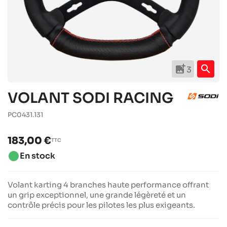
add_photo_alternate
search
3
VOLANT SODI RACING
PC0431.131
183,00 €
TTC
brightness_1
En stock
Volant karting 4 branches haute performance offrant
un grip exceptionnel, une grande légèreté et un
contrôle précis pour les pilotes les plus exigeants.