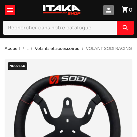
shopping_cart

person
0
search
Accueil
...
Volants et accessoires
VOLANT SODI RACING
NOUVEAU