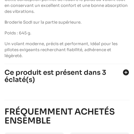
en conservant un excellent confort et une bonne absorption
des vibrations.
Broderie Sodi sur la partie supérieure.
Poids : 645 g.
Un volant moderne, précis et performant, idéal pour les
pilotes exigeants recherchant fiabilité, adhérence et
légèreté.
Ce produit est présent dans 3
add_circle
éclaté(s)
SODI SIGMA DD2 2022-2026
Châssis DD2
Sodi
chevron_right
SODI SIGMA KZ 2022-2026
FRÉQUEMMENT ACHETÉS
Châssis KZ
Sodi
chevron_right
ENSEMBLE
SODI SIGMA RS3 2022-2026
Châssis JUNIOR, SENIOR, OK & OKJ
Sodi
chevron_right