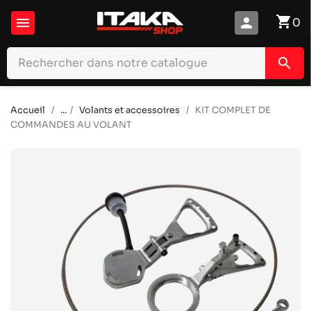
shopping_cart

person
0
search
Accueil
...
Volants et accessoires
KIT COMPLET DE
COMMANDES AU VOLANT