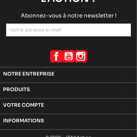
Abonnez-vous à notre newsletter !
Facebook
YouTube
Instagram
NOTRE ENTREPRISE

PRODUITS

VOTRE COMPTE

INFORMATIONS
keyboard_arrow_down