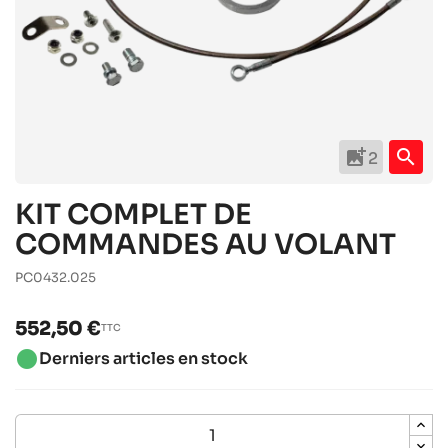
add_photo_alternate
search
2
KIT COMPLET DE
COMMANDES AU VOLANT
PC0432.025
552,50 €
TTC
brightness_1
Derniers articles en stock