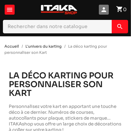
shopping_cart

person
0
search
Accueil
L'univers du karting
La déco karting pour
personnaliser son Kart
LA DÉCO KARTING POUR
PERSONNALISER SON
KART
Personnalisez votre kart en apportant une touche
déco à ce dernier. Numéros de courses,
autocollants pour plaque, stickers de marque…
ITAKAshop vous offre un large choix de décorations
à coller sur votre karting !