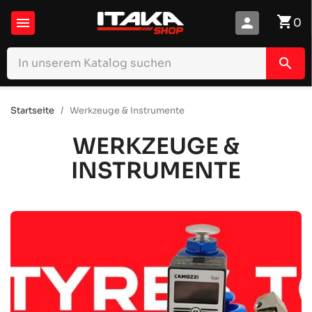
shopping_cart

person
0
search
Startseite
Werkzeuge & Instrumente
WERKZEUGE &
INSTRUMENTE