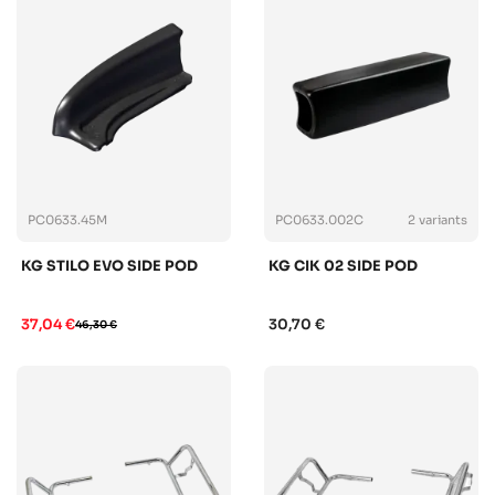
PC0633.45M
PC0633.002C
2 variants
KG STILO EVO SIDE POD
KG CIK 02 SIDE POD
37,04 €
30,70 €
46,30 €