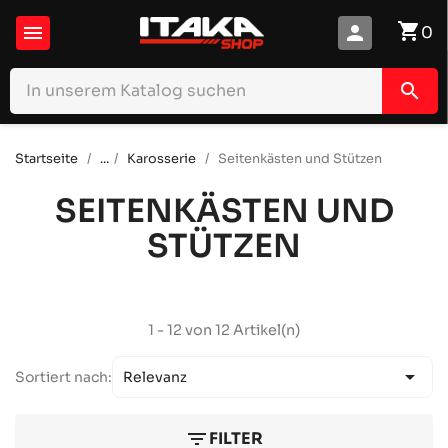
shopping_cart

person
0
search
Startseite
...
Karosserie
Seitenkästen und Stützen
SEITENKÄSTEN UND
STÜTZEN
1 - 12 von 12 Artikel(n)

Sortiert nach:
Relevanz
filter_list
FILTER