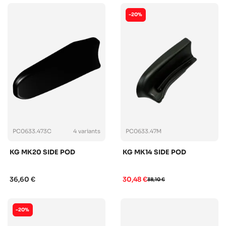
-20%
PC0633.473C
4 variants
PC0633.47M
KG MK20 SIDE POD
KG MK14 SIDE POD
36,60 €
30,48 €
38,10 €
-20%