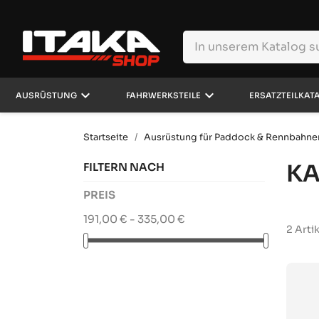
keyboard_arrow_down
keyboard_arrow_down
AUSRÜSTUNG
FAHRWERKSTEILE
ERSATZTEILKAT
Startseite
Ausrüstung für Paddock & Rennbahne
K
FILTERN NACH
PREIS
191,00 € - 335,00 €
2 Arti