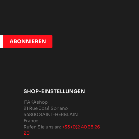
SHOP-EINSTELLUNGEN
ITAKAshop
21 Rue José Soriano
44800 SAINT-HERBLAIN
France
Rufen Sie uns an:
+33 (0)2 40 38 26
20