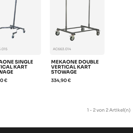
.015
AC663.014
AONE SINGLE
MEKAONE DOUBLE
ICAL KART
VERTICAL KART
WAGE
STOWAGE
0 €
334,90 €
1 - 2 von 2 Artikel(n)