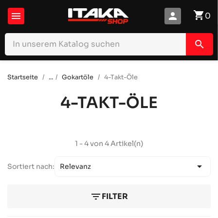
shopping_cart

person
0
search
Startseite
...
Gokartöle
4-Takt-Öle
4-TAKT-ÖLE
1 - 4 von 4 Artikel(n)

Sortiert nach:
Relevanz
filter_list
FILTER