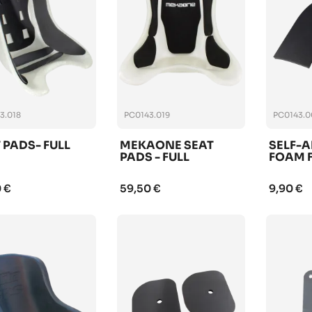
3.018
PC0143.019
PC0143.0
 PADS- FULL
MEKAONE SEAT
SELF-A
PADS - FULL
FOAM 
 €
59,50 €
9,90 €