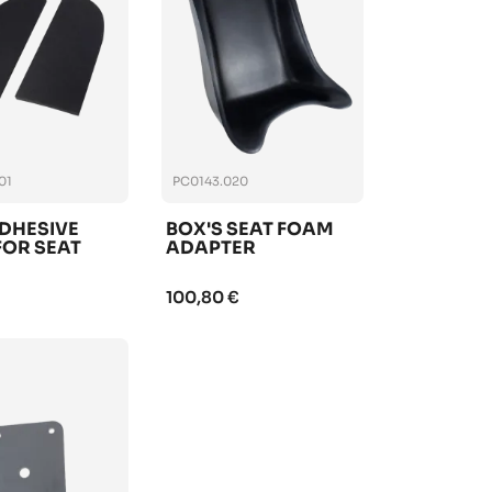
01
PC0143.020
DHESIVE
BOX'S SEAT FOAM
FOR SEAT
ADAPTER
100,80 €