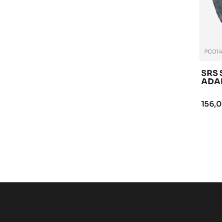
PC014
SRS 
ADA
156,0