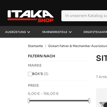
keyboard_arrow_down
keyboard_arrow_down
AUSRÜSTUNG
FAHRWERKSTEILE
ERSATZTEILKAT
Startseite
Gokart Fahrer & Mechaniker Ausrüstu
SI
FILTERN NACH
MARKE
BOX'S
(3)
7 Arti
PREIS
6,00 € - 156,00 €