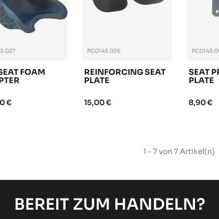
3.027
PC0143.026
PC0143.0
SEAT FOAM
REINFORCING SEAT
SEAT 
PTER
PLATE
PLATE
0 €
15,00 €
8,90 €
1 - 7 von 7 Artikel(n)
BEREIT ZUM HANDELN?