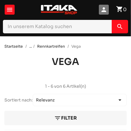
shopping_cart

person
0
search
Startseite
...
Rennkartreifen
Vega
VEGA
1 - 6 von 6 Artikel(n)

Sortiert nach:
Relevanz
filter_list
FILTER