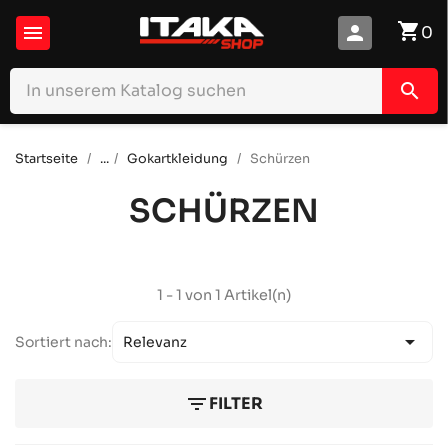
shopping_cart

person
0
search
Startseite
...
Gokartkleidung
Schürzen
SCHÜRZEN
1 - 1 von 1 Artikel(n)

Sortiert nach:
Relevanz
filter_list
FILTER