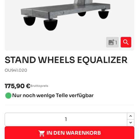
add_photo_alternate
search
1
STAND WHEELS EQUALIZER
OU941.020
175,90 €
Bruttopreis
brightness_1
Nur noch wenige Teile verfügbar

IN DEN WARENKORB