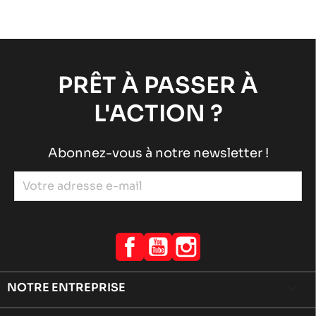
ROTAX 125 MAX-JUNIOR-NANO EVO
Moteurs ROTAX
Moteurs RACING
chevron_right
PRÊT À PASSER À
L'ACTION ?
Abonnez-vous à notre newsletter !
Facebook
YouTube
Instagram
NOTRE ENTREPRISE
