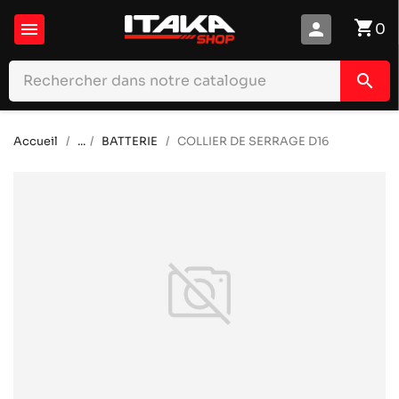
shopping_cart

person
0
search
Accueil
...
BATTERIE
COLLIER DE SERRAGE D16