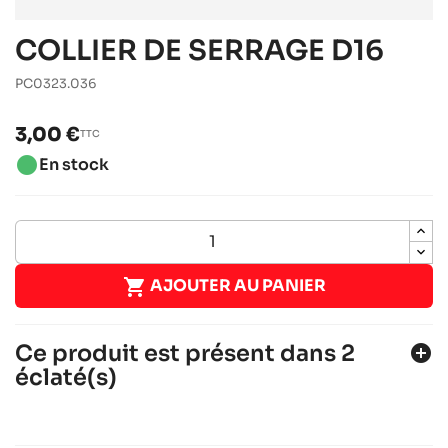
COLLIER DE SERRAGE D16
PC0323.036
3,00 €
TTC
brightness_1
En stock

AJOUTER AU PANIER
Ce produit est présent dans 2
add_circle
éclaté(s)
ROTAX 125 DD2 EVO
Moteurs ROTAX
Moteurs RACING
chevron_right