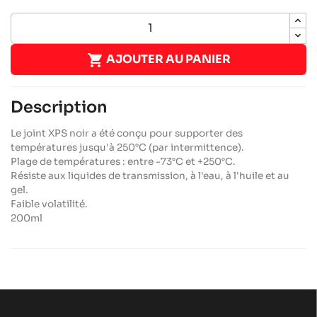

AJOUTER AU PANIER
Description
Le joint XPS noir a été conçu pour supporter des
températures jusqu'à 250°C (par intermittence).
Plage de températures : entre -73°C et +250°C.
Résiste aux liquides de transmission, à l'eau, à l'huile et au
gel.
Faible volatilité.
200ml