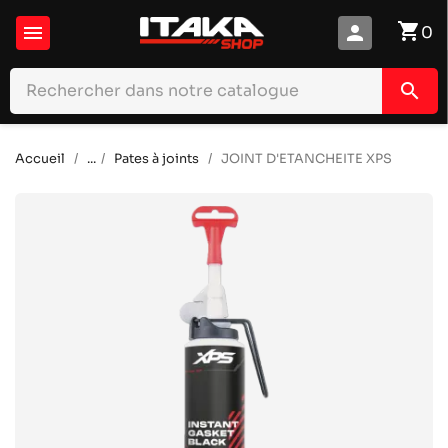
shopping_cart

person
0
search
Accueil
...
Pates à joints
JOINT D'ETANCHEITE XPS