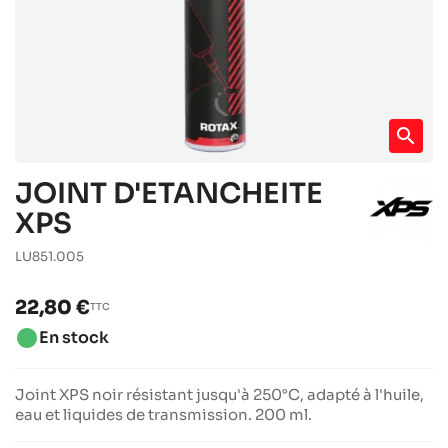
search
JOINT D'ETANCHEITE
XPS
LU851.005
22,80 €
TTC
brightness_1
En stock
Joint XPS noir résistant jusqu'à 250°C, adapté à l'huile,
eau et liquides de transmission. 200 ml.