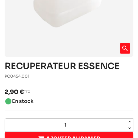
search
RECUPERATEUR ESSENCE
PC0454.001
2,90 €
TTC
brightness_1
En stock