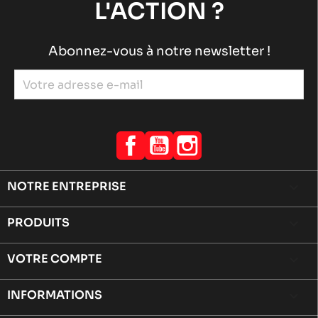
L'ACTION ?
Abonnez-vous à notre newsletter !
Facebook
YouTube
Instagram
NOTRE ENTREPRISE

PRODUITS

VOTRE COMPTE

INFORMATIONS
keyboard_arrow_down