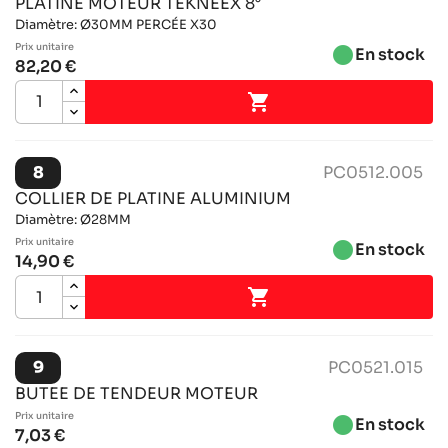
PLATINE MOTEUR TEKNEEX 8°
Diamètre: Ø30MM PERCÉE X30
Prix ​​unitaire
brightness_1
En stock
82,20 €

8
PC0512.005
COLLIER DE PLATINE ALUMINIUM
Diamètre: Ø28MM
Prix ​​unitaire
brightness_1
En stock
14,90 €

9
PC0521.015
BUTEE DE TENDEUR MOTEUR
Prix ​​unitaire
brightness_1
En stock
7,03 €