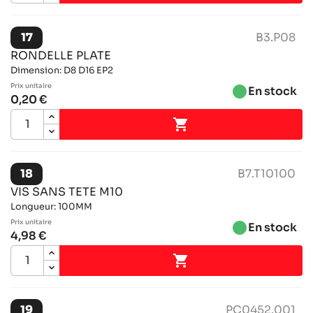
17
B3.P08
RONDELLE PLATE
Dimension: D8 D16 EP2
Prix ​​unitaire
brightness_1
En stock
0,20 €

18
B7.T10100
VIS SANS TETE M10
Longueur: 100MM
Prix ​​unitaire
brightness_1
En stock
4,98 €

19
PC0452.001