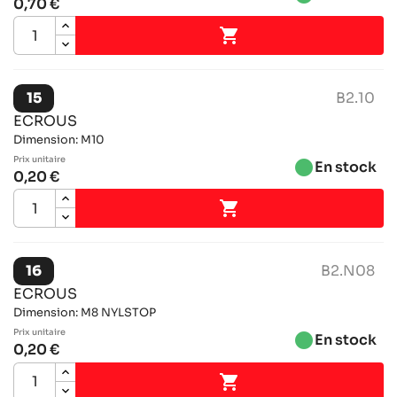
0,70 €

15
B2.10
ECROUS
Dimension: M10
Prix ​​unitaire
brightness_1
En stock
0,20 €

16
B2.N08
ECROUS
Dimension: M8 NYLSTOP
Prix ​​unitaire
brightness_1
En stock
0,20 €
