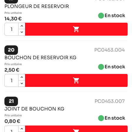
PLONGEUR DE RESERVOIR
Prix ​​unitaire
brightness_1
En stock
14,30 €

20
PC0453.004
BOUCHON DE RESERVOIR KG
Prix ​​unitaire
brightness_1
En stock
2,50 €

21
PC0453.007
JOINT DE BOUCHON KG
Prix ​​unitaire
brightness_1
En stock
0,80 €
