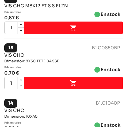
VIS CHC M8X12 FT 8.8 ELZN
Prix ​​unitaire
brightness_1
En stock
0,87 €

13
B1.C0850BP
VIS CHC
Dimension: 8X50 TÈTE BASSE
Prix ​​unitaire
brightness_1
En stock
0,70 €

14
B1.C1040P
VIS CHC
Dimension: 10X40
Prix ​​unitaire
brightness_1
En stock