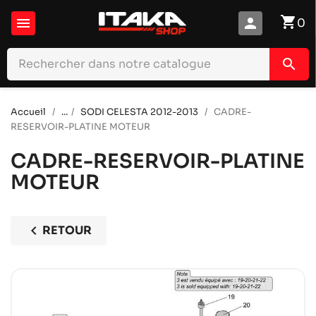
shopping_cart

person
0
search
Accueil
...
SODI CELESTA 2012-2013
CADRE-
RESERVOIR-PLATINE MOTEUR
CADRE-RESERVOIR-PLATINE
MOTEUR
chevron_left
RETOUR