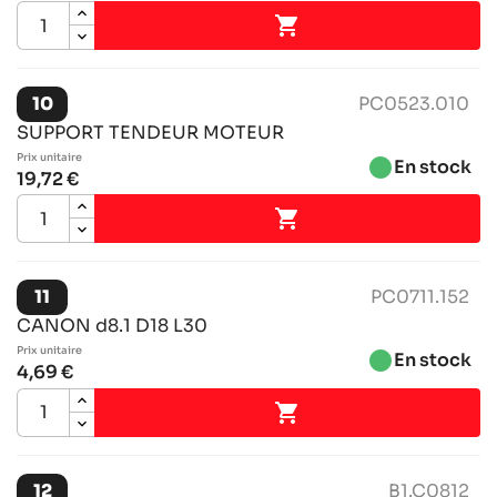

10
PC0523.010
SUPPORT TENDEUR MOTEUR
Prix ​​unitaire
brightness_1
En stock
19,72 €

11
PC0711.152
CANON d8.1 D18 L30
Prix ​​unitaire
brightness_1
En stock
4,69 €

12
B1.C0812