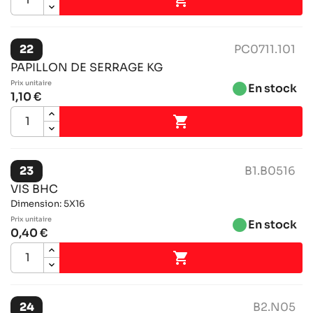
22
PC0711.101
PAPILLON DE SERRAGE KG
Prix ​​unitaire
brightness_1
En stock
1,10 €

23
B1.B0516
VIS BHC
Dimension: 5X16
Prix ​​unitaire
brightness_1
En stock
0,40 €

24
B2.N05