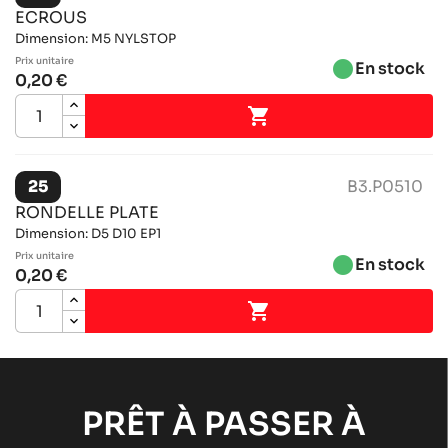
ECROUS
Dimension: M5 NYLSTOP
Prix ​​unitaire
brightness_1
En stock
0,20 €

25
B3.P0510
RONDELLE PLATE
Dimension: D5 D10 EP1
Prix ​​unitaire
brightness_1
En stock
0,20 €

PRÊT À PASSER À