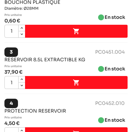
BOUCHON PLASTIQUE
Diamètre: Ø28MM
Prix ​​unitaire
brightness_1
En stock
0,60 €

3
PC0451.004
RESERVOIR 8.5L EXTRACTIBLE KG
Prix ​​unitaire
brightness_1
En stock
37,90 €

4
PC0452.010
PROTECTION RESERVOIR
Prix ​​unitaire
brightness_1
En stock
4,50 €