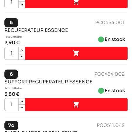

5
PC0454.001
RECUPERATEUR ESSENCE
Prix ​​unitaire
brightness_1
En stock
2,90 €

6
PC0454.002
SUPPORT RECUPERATEUR ESSENCE
Prix ​​unitaire
brightness_1
En stock
5,80 €

7c
PC0511.042