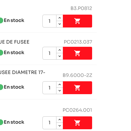
B3.P0812
tness_1
En stock

UE DE FUSEE
PC0213.037
tness_1
En stock

SEE DIAMETRE 17-
B9.6000-2Z
tness_1
En stock

PC0264.001
tness_1
En stock
