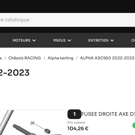
keyboard_arrow_down
keyboard_arrow_down
keyboard_arrow_down
MOTEURS
PNEUS
ENTRETIEN
O
s
Châssis RACING
Alpha karting
ALPHA ASC950 2022-2023
2-2023
1
FUSEE DROITE AXE D
Prix ​​unitaire
brigh
104,26 €