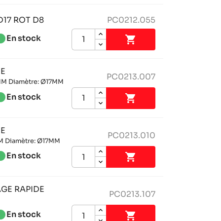
17 ROT D8
PC0212.055
tness_1
En stock

EE
PC0213.007
MM Diamètre: Ø17MM
tness_1
En stock

EE
PC0213.010
M Diamètre: Ø17MM
tness_1
En stock

GE RAPIDE
PC0213.107
tness_1
En stock
