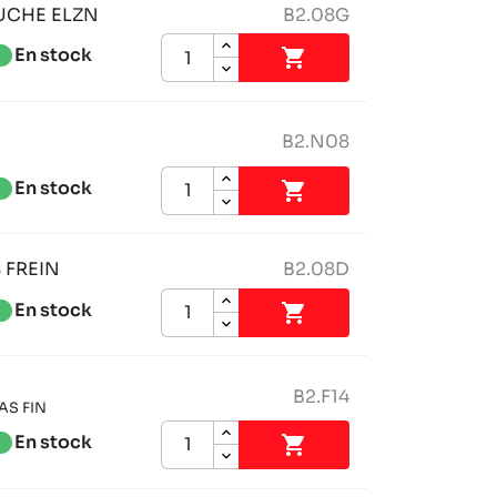
UCHE ELZN
B2.08G
tness_1
En stock

B2.N08
tness_1
En stock

 FREIN
B2.08D
tness_1
En stock

B2.F14
AS FIN
tness_1
En stock
