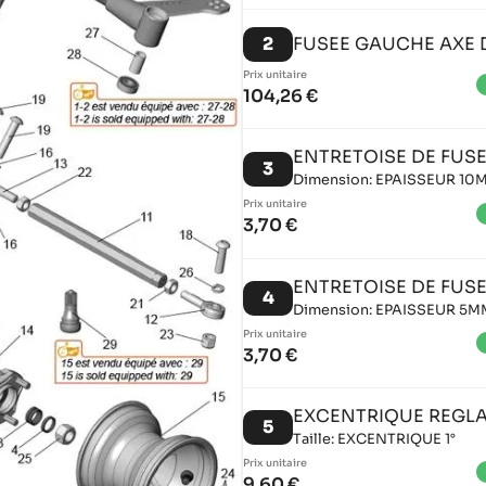
2
FUSEE GAUCHE AXE D
Prix ​​unitaire
brigh
104,26 €
ENTRETOISE DE FUS
3
Dimension: EPAISSEUR 10
Prix ​​unitaire
brigh
3,70 €
ENTRETOISE DE FUS
4
Dimension: EPAISSEUR 5M
Prix ​​unitaire
brigh
3,70 €
EXCENTRIQUE REGLA
5
Taille: EXCENTRIQUE 1°
Prix ​​unitaire
brigh
9,60 €