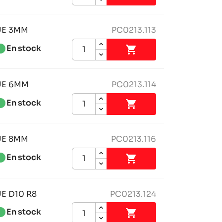
UE 3MM
PC0213.113
tness_1
En stock

UE 6MM
PC0213.114
tness_1
En stock

UE 8MM
PC0213.116
tness_1
En stock

E D10 R8
PC0213.124
tness_1
En stock
