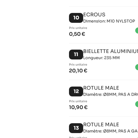
ECROUS
10
Dimension: M10 NYLSTOP
Prix ​​unitaire
brigh
0,50 €
BIELLETTE ALUMINI
11
Longueur: 235 MM
Prix ​​unitaire
brigh
20,10 €
ROTULE MALE
12
Diamètre: Ø8MM, PAS A DR
Prix ​​unitaire
brigh
10,90 €
ROTULE MALE
13
Diamètre: Ø8MM, PAS A G