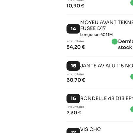
Prix ​​unitaire
brigh
10,90 €
MOYEU AVANT TEKN
FUSEE D17
14
Longueur: 60MM
brightness_1
Dernie
Prix ​​unitaire
84,20 €
stock
15
JANTE AV ALU 115 N
Prix ​​unitaire
brigh
60,70 €
16
RONDELLE d8 D13 EP
Prix ​​unitaire
brigh
2,30 €
VIS CHC
17