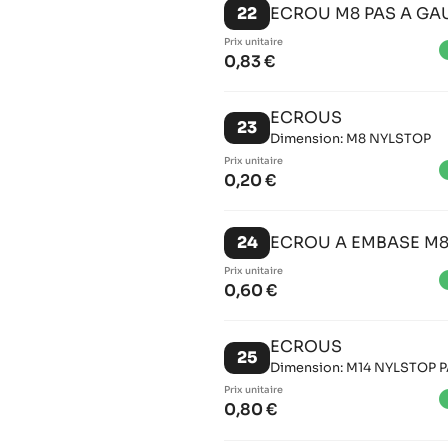
22
ECROU M8 PAS A GA
Prix ​​unitaire
brigh
0,83 €
ECROUS
23
Dimension: M8 NYLSTOP
Prix ​​unitaire
brigh
0,20 €
24
ECROU A EMBASE M8
Prix ​​unitaire
brigh
0,60 €
ECROUS
25
Dimension: M14 NYLSTOP P
Prix ​​unitaire
brigh
0,80 €