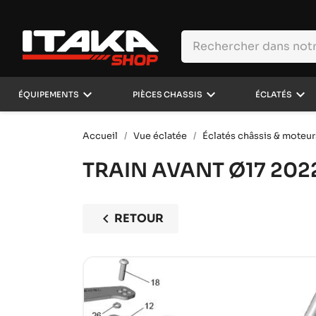
keyboard_arrow_down
keyboard_arrow_down
keyboard_arrow_down
ÉQUIPEMENTS
PIÈCES CHASSIS
ÉCLATÉS
Accueil
Vue éclatée
Éclatés châssis & moteur
TRAIN AVANT Ø17
202
chevron_left
RETOUR