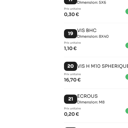
Dimension: 5X6
Prix ​​unitaire
brigh
0,30 €
VIS BHC
19
Dimension: 8X40
Prix ​​unitaire
brigh
1,10 €
20
VIS H M10 SPHERIQU
Prix ​​unitaire
brigh
16,70 €
ECROUS
21
Dimension: M8
Prix ​​unitaire
brigh
0,20 €