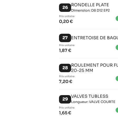
RONDELLE PLATE
26
Dimension: D8 D12 EP2
Prix ​​unitaire
brigh
0,20 €
27
ENTRETOISE DE BAG
Prix ​​unitaire
brigh
1,87 €
ROULEMENT POUR FU
28
20-25 MM
Prix ​​unitaire
brigh
7,20 €
VALVES TUBLESS
29
Longueur: VALVE COURTE
Prix ​​unitaire
brigh
1,65 €