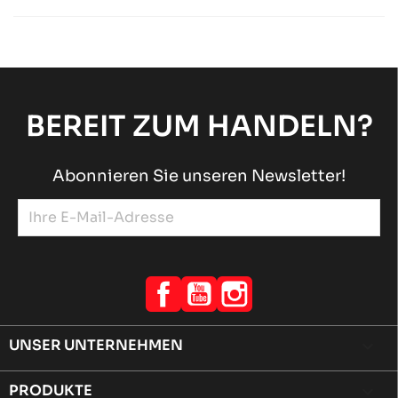
Andere SODI-Fahrgestellersatzteile
Sodi
chevron_right
BEREIT ZUM HANDELN?
Abonnieren Sie unseren Newsletter!
Facebook
YouTube
Instagram
UNSER UNTERNEHMEN

PRODUKTE
