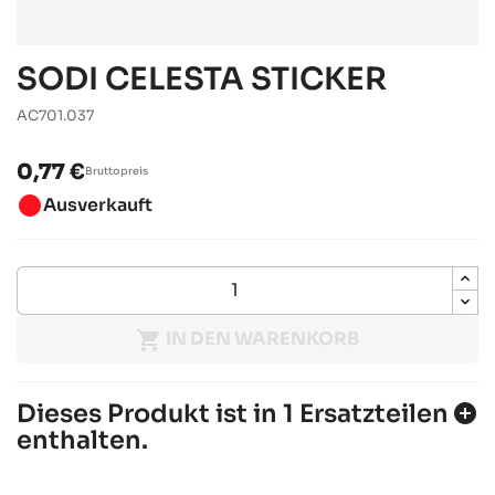
SODI CELESTA STICKER
AC701.037
0,77 €
Bruttopreis
brightness_1
Ausverkauft

IN DEN WARENKORB
Dieses Produkt ist in 1 Ersatzteilen
add_circle
enthalten.
SODI CELESTA