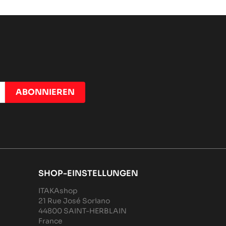
SHOP-EINSTELLUNGEN
ITAKAshop
21 Rue José Soriano
44800 SAINT-HERBLAIN
France