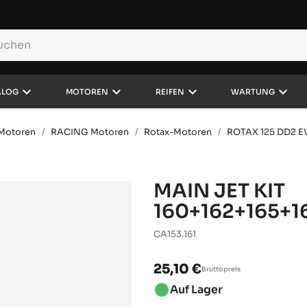
keyboard_arrow_down
keyboard_arrow_down
keyboard_arrow_down
keyboard_arrow_down
ALOG
MOTOREN
REIFEN
WARTUNG
d Motoren
RACING Motoren
Rotax-Motoren
ROTAX 125 DD2 E
MAIN JET KIT
160+162+165+1
CA153.161
25,10 €
Bruttopreis
brightness_1
Auf Lager