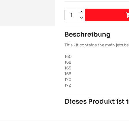
Beschreibung
This kit contains the main jets be
160
162
165
168
170
172
Dieses Produkt ist i
ROTAX 125 DD2 EVO
Rotax-Motoren
RACING Motoren
chevron_right