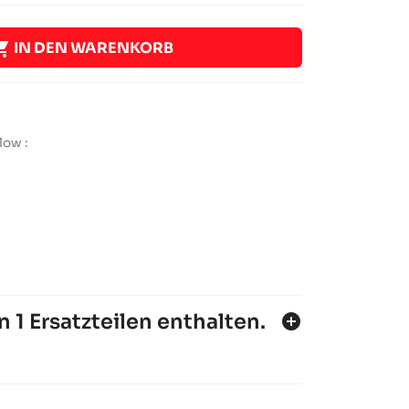

IN DEN WARENKORB
low :
n 1 Ersatzteilen enthalten.
add_circle