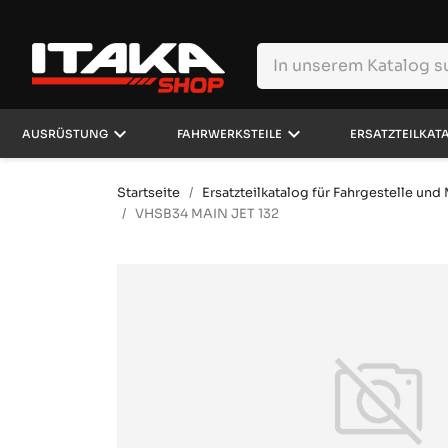
keyboard_arrow_down
keyboard_arrow_down
AUSRÜSTUNG
FAHRWERKSTEILE
ERSATZTEILKAT
Startseite
Ersatzteilkatalog für Fahrgestelle un
VHSB34 MAIN JET 132