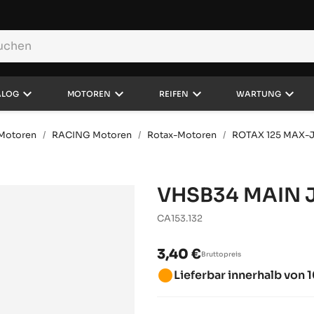
keyboard_arrow_down
keyboard_arrow_down
keyboard_arrow_down
keyboard_arrow_down
ALOG
MOTOREN
REIFEN
WARTUNG
d Motoren
RACING Motoren
Rotax-Motoren
ROTAX 125 MAX
VHSB34 MAIN J
CA153.132
3,40 €
Bruttopreis
brightness_1
Lieferbar innerhalb von 