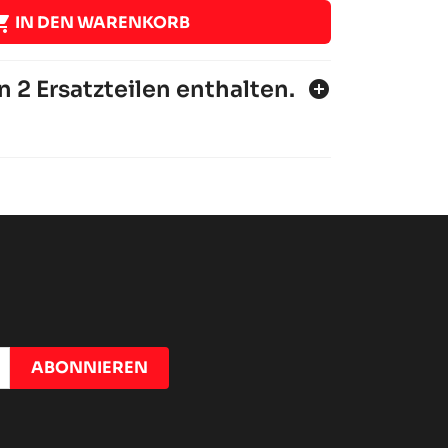

IN DEN WARENKORB
n 2 Ersatzteilen enthalten.
add_circle
NANO EVO