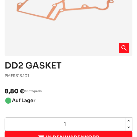
search
DD2 GASKET
PMFR313.101
8,80 €
Bruttopreis
brightness_1
Auf Lager