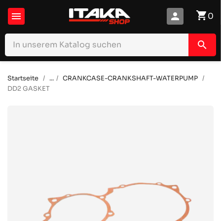
shopping_cart

person
0
search
Startseite
...
CRANKCASE-CRANKSHAFT-WATERPUMP
DD2 GASKET