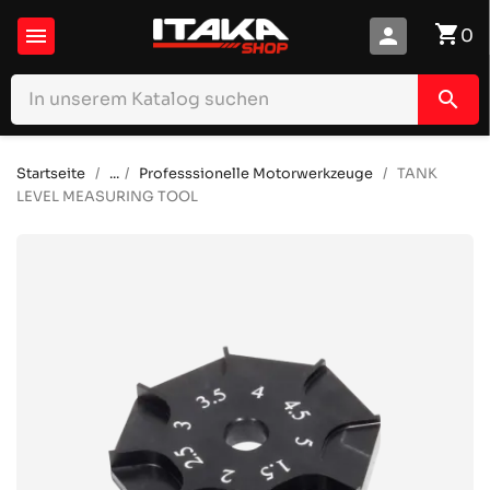
shopping_cart

person
0
search
Startseite
...
Professsionelle Motorwerkzeuge
TANK
LEVEL MEASURING TOOL