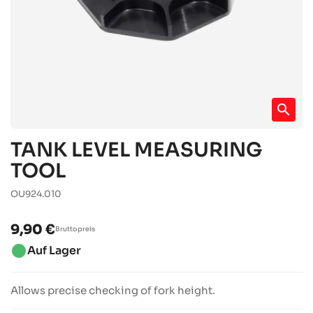
search
TANK LEVEL MEASURING
TOOL
OU924.010
9,90 €
Bruttopreis
brightness_1
Auf Lager
Allows precise checking of fork height.