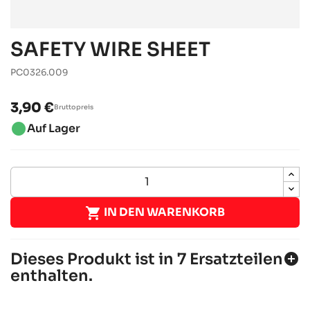
SAFETY WIRE SHEET
PC0326.009
3,90 €
Bruttopreis
brightness_1
Auf Lager

IN DEN WARENKORB
Dieses Produkt ist in 7 Ersatzteilen
add_circle
enthalten.
SODI SIGMA KZ 2012-2014