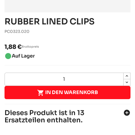
RUBBER LINED CLIPS
PC0323.020
1,88 €
Bruttopreis
brightness_1
Auf Lager

IN DEN WARENKORB
Dieses Produkt ist in 13
add_circle
Ersatzteilen enthalten.
SODI SIGMA DD2 2012-2014