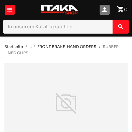
shopping_cart

person
0
search
Startseite
...
FRONT BRAKE-HAND ORDERS
RUBBER
LINED CLIPS